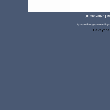
[ информация |
и
Бухарский государственный арх
Сайт упра