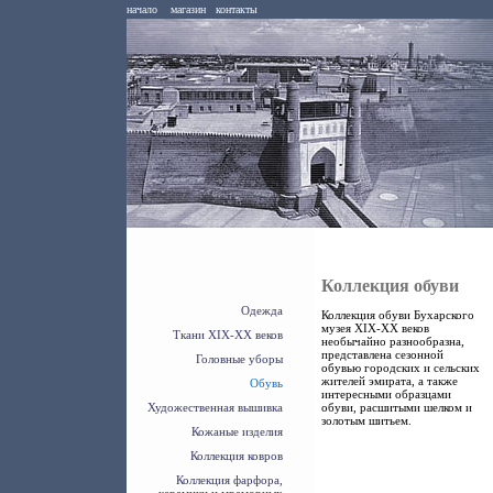
начало
магазин
контакты
Коллекция обуви
Одежда
Коллекция обуви Бухарского
музея XIX-XX веков
Ткани XIX-XX веков
необычайно разнообразна,
представлена сезонной
Головные уборы
обувью городских и сельских
жителей эмирата, а также
Обувь
интересными образцами
Художественная вышивка
обуви, расшитыми шелком и
золотым шитьем.
Кожаные изделия
Коллекция ковров
Коллекция фарфора,