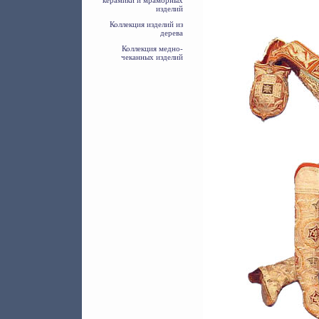
керамики и мраморных
изделий
Коллекция изделий из
дерева
Коллекция медно-
чеканных изделий