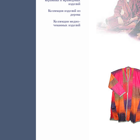
керамики и мраморных
изделий
Коллекция изделий из
дерева
Коллекция медно-
чеканных изделий