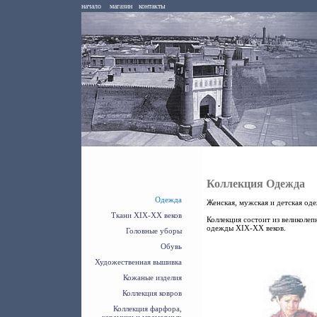
начало
магазин
контакты
Коллекция Одежда
Одежда
Женская, мужская и детская од
Ткани XIX-XX веков
Коллекция состоит из великоле
одежды XIX-XX веков.
Головные уборы
Обувь
Художественная вышивка
Кожаные изделия
Коллекция ковров
Коллекция фарфора,