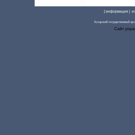
[ информация |
и
Бухарский государственный арх
Сайт упра