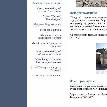
Эмирская тюрьма Зиндан
Мемориальный музей
Имама Аль Бухори
История памятника
Музей "Тарикат
"Зиндан"
в переводе с персидск
Накшбандия"
содержания заключенных. Тюрьм
западном углу древнего шахрист
Медресе Абдулазизхана
карцера и подземной темницы,
около 5 метров и глубиной 6,5 
Медресе Улугбека
На территории тюрьмы находит
Музей-мастерская
(VIII в.):
кузнечного ремесла
Музей истории городища
"Варахша"
Мемориальный музей
Абдурауфа Фитрата
Музей искусств имени
Камолиддина Бехзода
Музей "История городища
Пайкенд"
Музей Абу Али Ибн Сино
Из истории музея
Экспозиция музея рассказывает 
Бухарском эмирате XIX- начала
Адрес музея: г. Бухара, ул. Бал
Телефон: 224-95-02