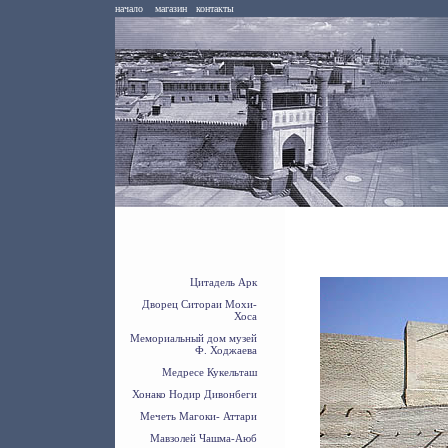
начало
магазин
контакты
Цитадель Арк
Дворец Ситораи Мохи-
Хоса
Мемориальный дом музей
Ф. Ходжаева
Медресе Кукельташ
Хонако Нодир Дивонбеги
Мечеть Магоки- Аттари
Мавзолей Чашма-Аюб