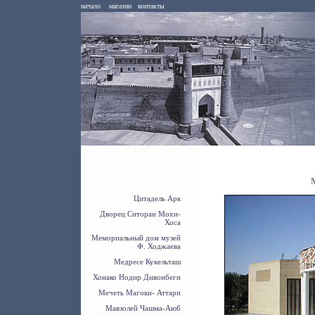
начало
магазин
контакты
Цитадель Арк
Дворец Ситораи Мохи-
Хоса
Мемориальный дом музей
Ф. Ходжаева
Медресе Кукельташ
Хонако Нодир Дивонбеги
Мечеть Магоки- Аттари
Мавзолей Чашма-Аюб