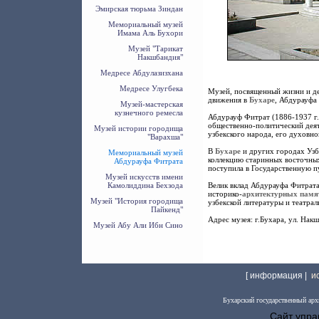
Эмирская тюрьма Зиндан
Мемориальный музей
Имама Аль Бухори
Музей "Тарикат
Накшбандия"
Медресе Абдулазизхана
Медресе Улугбека
Музей, посвященный жизни и де
движения в
Бухаре
, Абдурауфа
Музей-мастерская
кузнечного ремесла
Абдурауф Фитрат (1886-1937 г.
общественно-политический деят
Музей истории городища
узбекского народа, его духовно
"Варахша"
В
Бухаре
и других городах Уз
Мемориальный музей
коллекцию старинных восточных
Абдурауфа Фитрата
поступила в Государственную п
Музей искусств имени
Велик вклад Абдурауфа Фитрата
Камолиддина Бехзода
историко-
архитектурных памя
Музей "История городища
узбекской литературы и театрал
Пайкенд"
Адрес музея: г.Бухара, ул. Нак
Музей Абу Али Ибн Сино
[ информация |
и
Бухарский государственный арх
Сайт упра